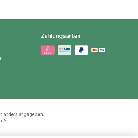
Zahlungsarten
n
ht anders angegeben.
re®