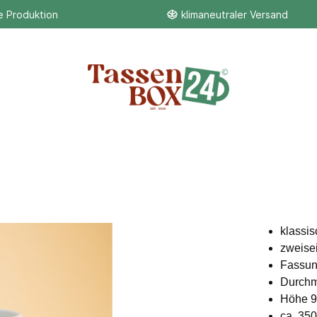
e Produktion
klimaneutraler Versand
en
Liebe
klassi
zweisei
Fassun
Durch
Höhe 
ca. 35