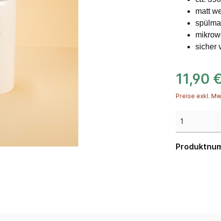
matt w
spülma
mikrow
sicher 
11,90 
Preise exkl. Mw
Produktnu