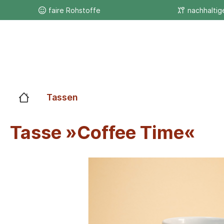
faire Rohstoffe
nachhaltig
Tassen
Tasse »Coffee Time«
Einhorn
Fun-Tass
Statements
Streetart