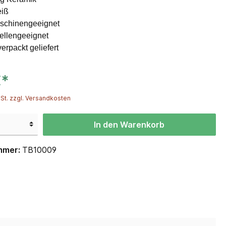
eiß
schinengeeignet
ellengeeignet
verpackt geliefert
€*
St. zzgl. Versandkosten
In den Warenkorb
mmer:
TB10009