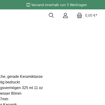
Versand innerhalb von 5 Werktagen
0,00 €*
Ruhrpott
sche, gerade Keramiktasse
tig bedruckt
gsvermögen 325 ml 11 oz
messer 80mm
97mm
0g Keramik